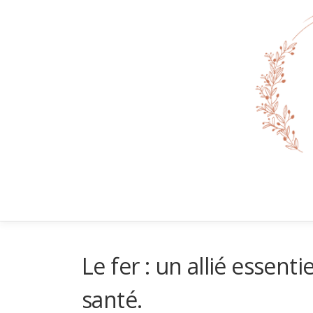
Aller
au
contenu
Le fer : un allié essent
santé.