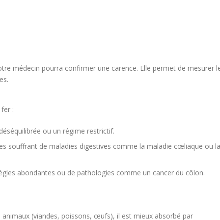
votre médecin pourra confirmer une carence. Elle permet de mesurer l
es.
fer :
éséquilibrée ou un régime restrictif.
es souffrant de maladies digestives comme la maladie cœliaque ou l
 règles abondantes ou de pathologies comme un cancer du côlon.
s animaux (viandes, poissons, œufs), il est mieux absorbé par