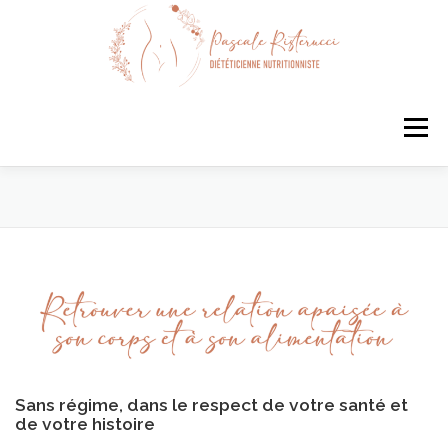
Aller
au
contenu
Menu
QUI SUIS-JE ?
MES ACCOMPAGNEMENTS
SERVICES
CONTACTEZ-MOI
LE BLOG
Sans régime, dans le respect de votre santé et
de votre histoire